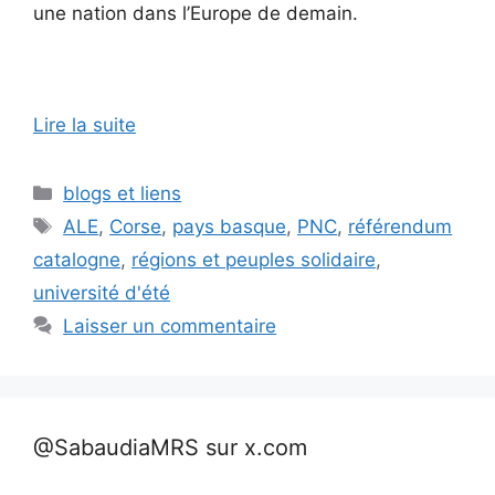
une nation dans l’Europe de demain.
Lire la suite
Catégories
blogs et liens
Étiquettes
ALE
,
Corse
,
pays basque
,
PNC
,
référendum
catalogne
,
régions et peuples solidaire
,
université d'été
Laisser un commentaire
@SabaudiaMRS sur x.com