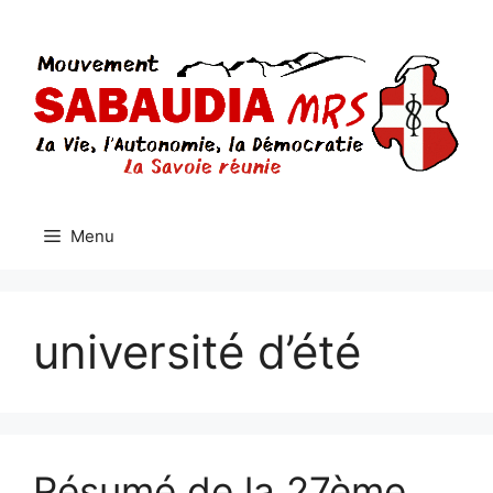
Aller
au
contenu
Menu
université d’été
Résumé de la 27ème