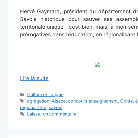
Hervé Gaymard, président du département de 
Savoie historique pour sauver ses assemblée
territoriale unique ; c’est bien, mais, à mon sen
prérogatives dans l’éducation, en régionalisant
Lire la suite
Catégories
Culture et Langue
Étiquettes
agrégation
,
Alsace
,
concours enseignement
,
Corse
,
é
régionalisme
,
savoie
Laisser un commentaire