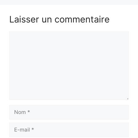
Laisser un commentaire
Commentaire
Nom
E-
mail