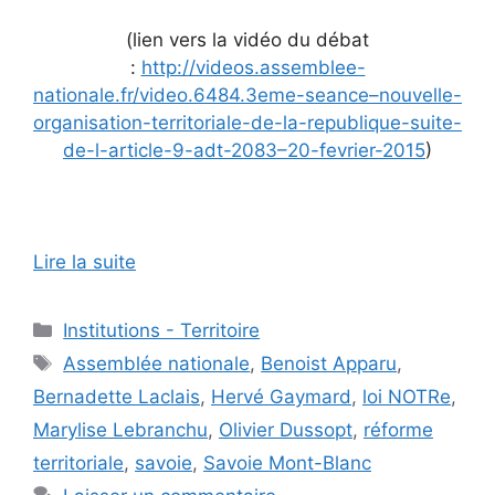
(lien vers la vidéo du débat
:
http://videos.assemblee-
nationale.fr/video.6484.3eme-seance–nouvelle-
organisation-territoriale-de-la-republique-suite-
de-l-article-9-adt-2083–20-fevrier-2015
)
Lire la suite
Catégories
Institutions - Territoire
Étiquettes
Assemblée nationale
,
Benoist Apparu
,
Bernadette Laclais
,
Hervé Gaymard
,
loi NOTRe
,
Marylise Lebranchu
,
Olivier Dussopt
,
réforme
territoriale
,
savoie
,
Savoie Mont-Blanc