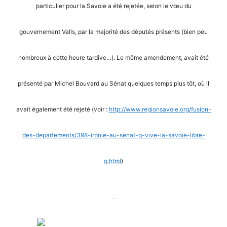
particulier pour la Savoie a été rejetée, selon le vœu du
gouvernement Valls, par la majorité des députés présents (bien peu
nombreux à cette heure tardive…). Le même amendement, avait été
présenté par Michel Bouvard au Sénat quelques temps plus tôt, où il
avait également été rejeté (voir :
http://www.regionsavoie.org/fusion-
des-departements/398-ironie-au-senat-q-vive-la-savoie-libre-
q.html
)
.