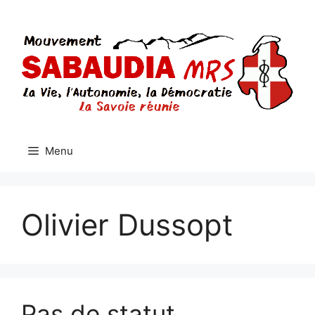
Aller
au
contenu
Menu
Olivier Dussopt
Pas de statut