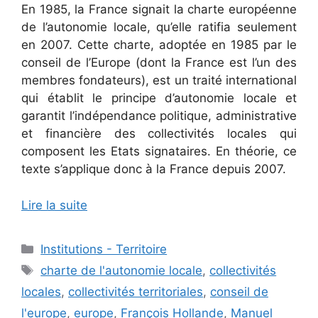
En 1985, la France signait la charte européenne
de l’autonomie locale, qu’elle ratifia seulement
en 2007. Cette charte, adoptée en 1985 par le
conseil de l’Europe (dont la France est l’un des
membres fondateurs), est un traité international
qui établit le principe d’autonomie locale et
garantit l’indépendance politique, administrative
et financière des collectivités locales qui
composent les Etats signataires. En théorie, ce
texte s’applique donc à la France depuis 2007.
Lire la suite
Catégories
Institutions - Territoire
Étiquettes
charte de l'autonomie locale
,
collectivités
locales
,
collectivités territoriales
,
conseil de
l'europe
,
europe
,
François Hollande
,
Manuel