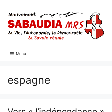
Aller
au
contenu
Menu
espagne
Vers « l’indépendance »