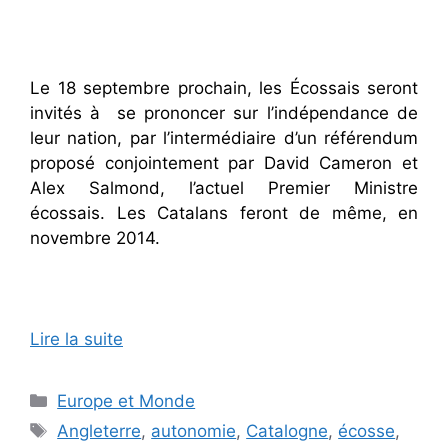
Le 18 septembre prochain, les Écossais seront
invités à se prononcer sur l’indépendance de
leur nation, par l’intermédiaire d’un référendum
proposé conjointement par David Cameron et
Alex Salmond, l’actuel Premier Ministre
écossais. Les Catalans feront de même, en
novembre 2014.
Lire la suite
Catégories
Europe et Monde
Étiquettes
Angleterre
,
autonomie
,
Catalogne
,
écosse
,