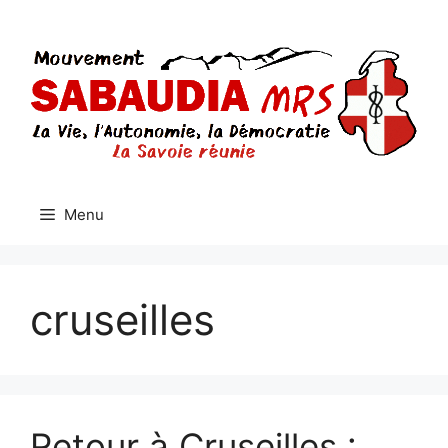
Aller
au
contenu
Menu
cruseilles
Retour à Cruseilles :