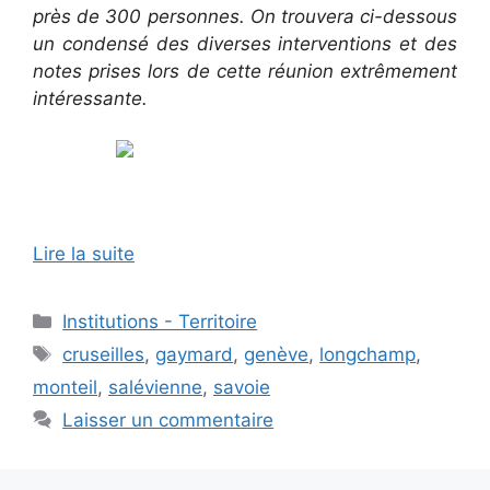
près de 300 personnes. On trouvera ci-dessous
un condensé des diverses interventions et des
notes prises lors de cette réunion extrêmement
intéressante.
Lire la suite
Catégories
Institutions - Territoire
Étiquettes
cruseilles
,
gaymard
,
genève
,
longchamp
,
monteil
,
salévienne
,
savoie
Laisser un commentaire