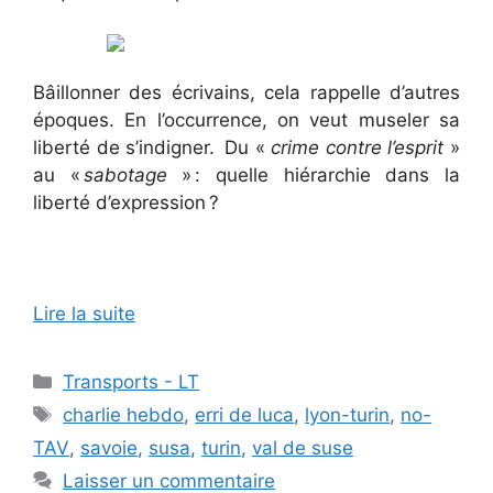
Bâillonner des écrivains, cela rappelle d’autres
époques. En l’occurrence, on veut museler sa
liberté de s’indigner. Du «
crime contre l’esprit
»
au «
sabotage
» : quelle hiérarchie dans la
liberté d’expression ?
Lire la suite
Catégories
Transports - LT
Étiquettes
charlie hebdo
,
erri de luca
,
lyon-turin
,
no-
TAV
,
savoie
,
susa
,
turin
,
val de suse
Laisser un commentaire