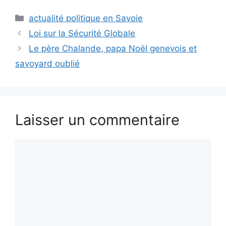
Catégories
actualité politique en Savoie
Loi sur la Sécurité Globale
Le père Chalande, papa Noël genevois et
savoyard oublié
Laisser un commentaire
Commentaire