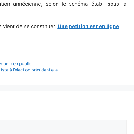
tion annécienne, selon le schéma établi sous la
s vient de se constituer.
Une pétition est en ligne
.
r un bien public
te à l’élection présidentielle