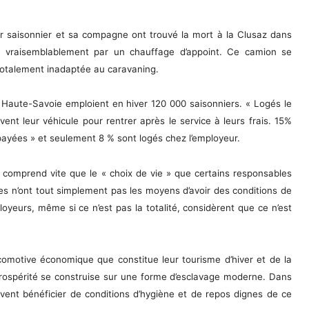
leur saisonnier et sa compagne ont trouvé la mort à la Clusaz dans
é vraisemblablement par un chauffage d’appoint. Ce camion se
 totalement inadaptée au caravaning.
la Haute-Savoie emploient en hiver 120 000 saisonniers. « Logés le
vent leur véhicule pour rentrer après le service à leurs frais. 15%
 payées » et seulement 8 % sont logés chez l’employeur.
on comprend vite que le « choix de vie » que certains responsables
ires n’ont tout simplement pas les moyens d’avoir des conditions de
oyeurs, même si ce n’est pas la totalité, considèrent que ce n’est
locomotive économique que constitue leur tourisme d’hiver et de la
prospérité se construise sur une forme d’esclavage moderne. Dans
oivent bénéficier de conditions d’hygiène et de repos dignes de ce