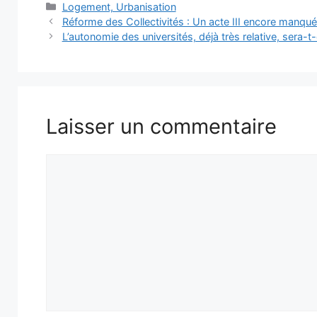
Catégories
Logement, Urbanisation
Réforme des Collectivités : Un acte III encore manqué
L’autonomie des universités, déjà très relative, sera-t-
Laisser un commentaire
Commentaire