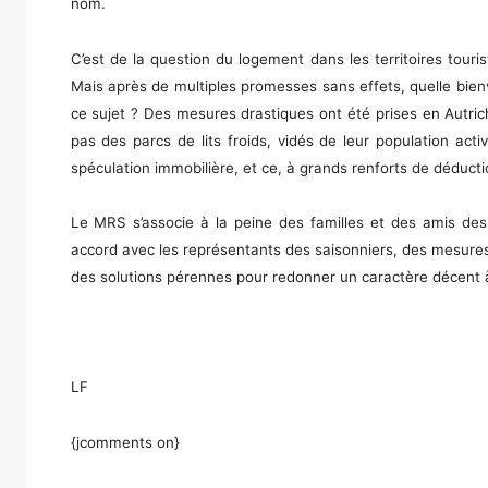
nom.
C’est de la question du logement dans les territoires tour
Mais après de multiples promesses sans effets, quelle bienv
ce sujet ? Des mesures drastiques ont été prises en Autri
pas des parcs de lits froids, vidés de leur population act
spéculation immobilière, et ce, à grands renforts de déductio
Le MRS s’associe à la peine des familles et des amis des v
accord avec les représentants des saisonniers, des mesures 
des solutions pérennes pour redonner un caractère décent à 
LF
{jcomments on}