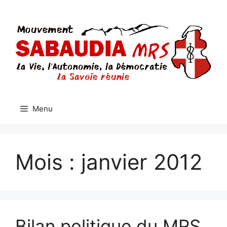
Aller
au
contenu
Menu
Mois :
janvier 2012
Bilan politique du MRS