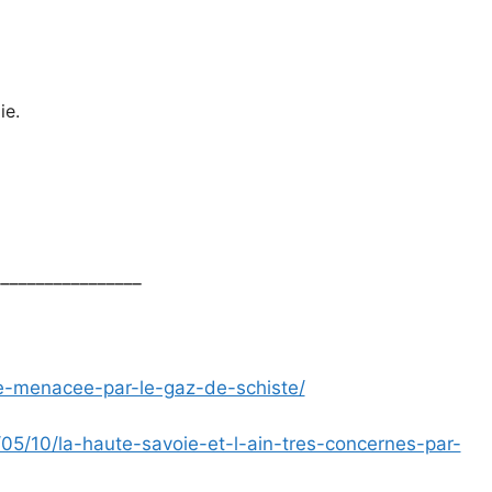
ie.
_________________
oie-menacee-par-le-gaz-de-schiste/
05/10/la-haute-savoie-et-l-ain-tres-concernes-par-