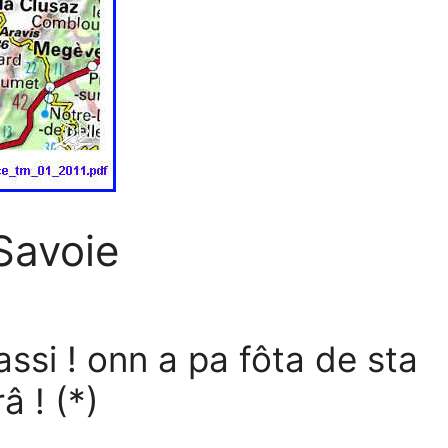
Savoie
ssi ! onn a pa fôta de sta
â ! (*)